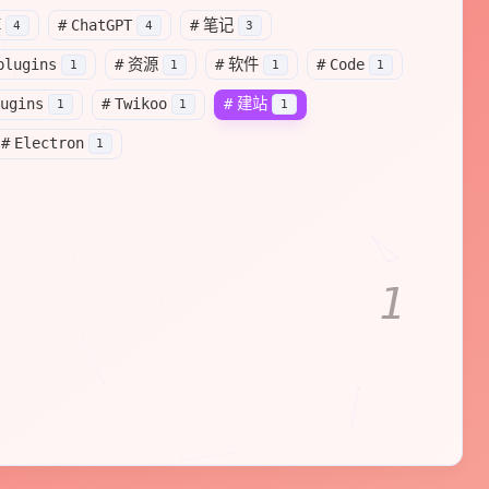
享
#
ChatGPT
#
笔记
4
4
3
plugins
#
资源
#
软件
#
Code
A.D.1928
A.D.1932
1
1
1
1
生
美国波普艺术
安迪·沃霍尔
出生
威尼斯国际电影节
创
ugins
#
Twikoo
#
建站
1
1
1
#
Electron
1
1