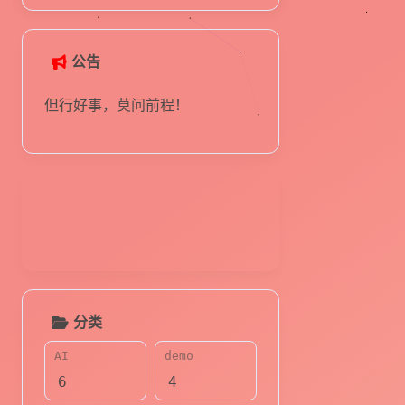
公告
但行好事，莫问前程！
分类
AI
demo
6
4