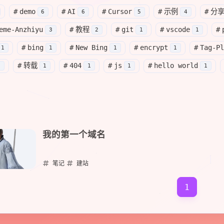
#
demo
#
AI
#
Cursor
#
示例
#
分
6
6
5
4
eme-Anzhiyu
#
教程
#
git
#
vscode
#
A.D.1881
A.D.1911
3
2
1
1
世
出生
发明青霉素的
弗莱明
出生
著名历史学家
季羡林
出
#
bing
#
New Bing
#
encrypt
#
Tag-Pl
1
1
1
1
#
转载
#
404
#
js
#
hello world
1
1
1
1
1
我的第一个域名
笔记
建站
2023-04-13
1