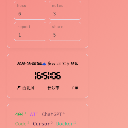
hexo
notes
互动
6
3
最新评论
repost
share
无法获取评论，请确认相关配
1
5
2026-08-06 THU
多云
28
℃
💧 83%
16:51:09
西北风
长沙市
P M
1
6
4
404
AI
ChatGPT
1
5
1
Code
Cursor
Docker