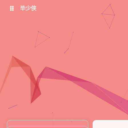
毕少侠
个人主页
个人导航
关闭快捷键功能
shift K
博客-Hugo
博客-Hexo
打开/关闭中控台
shift A
在线工具
免费图床-Picx
播放/暂停音乐
shift M
深色/浅色显示模式
shift D
ChatGPT
AutoChatGPT
站内搜索
shift S
Bing-图像创建者
Stable Diffusion Online
随机访问
shift R
文心一言
文心一格
返回首页
shift H
讯飞星火
友链鱼塘
shift F
友链页面
shift L