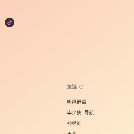
友链
听风野语
毕少侠-导航
神经蛙