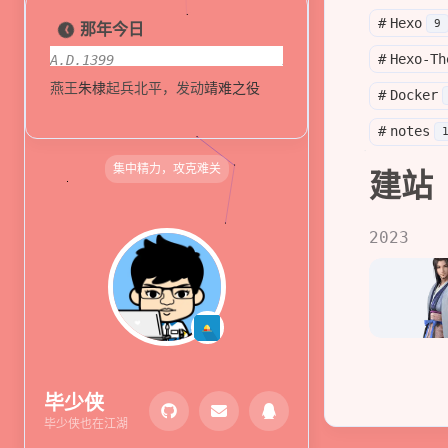
关于本站
shift P
#
Hexo
9
那年今日
原版/本站右键菜单
shift I
#
Hexo-Th
A.D.1399
A.D.1697
燕王
朱棣
起兵北平，发动
靖难之役
神圣罗马帝国皇帝
查理七
#
Docker
#
notes
集中精力，攻克难关
建站
2023
毕少侠
毕少侠也在江湖