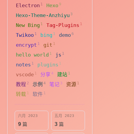
1
9
Electron
Hexo
3
Hexo-Theme-Anzhiyu
1
1
New Bing
Tag-Plugins
1
1
6
Twikoo
bing
demo
1
1
encrypt
git
1
1
hello world
js
1
1
notes
plugins
1
4
1
vscode
分享
建站
2
4
3
1
教程
示例
笔记
资源
1
1
转载
软件
六月 2023
五月 2023
9
3
篇
篇