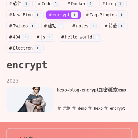
#
软件
#
Code
#
Docker
#
bing
1
1
1
1
#
New Bing
#
encrypt
#
Tag-Plugins
1
1
1
#
Twikoo
#
建站
#
notes
#
转载
1
1
1
1
#
404
#
js
#
hello world
1
1
1
#
Electron
1
encrypt
2023
hexo-blog-encrypt加密测试Demo
示例
demo
Hexo
encrypt
2023-05-30