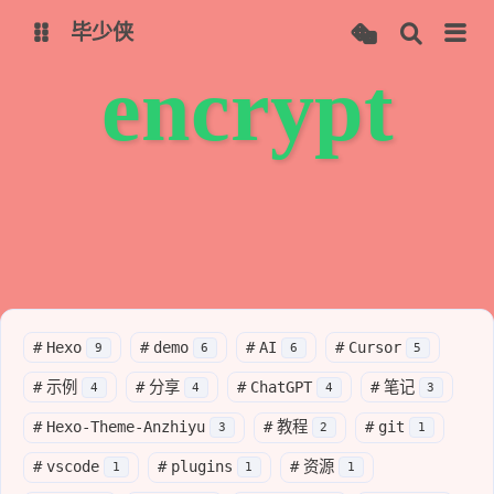
毕少侠
encrypt
个人主页
个人导航
博客-Hugo
博客-Hexo
在线工具
免费图床-Picx
ChatGPT
AutoChatGPT
Bing-图像创建者
Stable Diffusion Online
#
Hexo
#
demo
#
AI
#
Cursor
9
6
6
5
文心一言
文心一格
#
示例
#
分享
#
ChatGPT
#
笔记
4
4
4
3
讯飞星火
#
Hexo-Theme-Anzhiyu
#
教程
#
git
3
2
1
#
vscode
#
plugins
#
资源
1
1
1