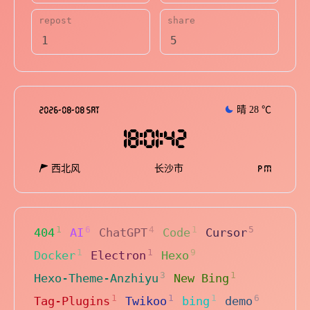
repost
share
1
5
2026-08-08 SAT
晴
28
℃
18:01:43
西北风
长沙市
P M
1
6
4
1
5
404
AI
ChatGPT
Code
Cursor
1
1
9
Docker
Electron
Hexo
3
1
Hexo-Theme-Anzhiyu
New Bing
1
1
1
6
Tag-Plugins
Twikoo
bing
demo