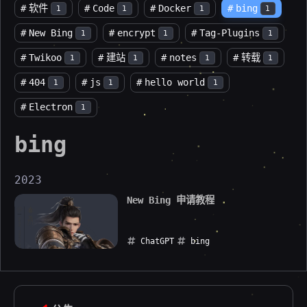
#
软件
#
Code
#
Docker
#
bing
1
1
1
1
#
New Bing
#
encrypt
#
Tag-Plugins
1
1
1
#
Twikoo
#
建站
#
notes
#
转载
1
1
1
1
#
404
#
js
#
hello world
1
1
1
#
Electron
1
bing
2023
New Bing 申请教程
ChatGPT
bing
2023-02-20