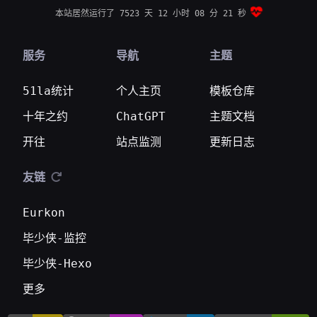
本站居然运行了 7523 天
12 小时 08 分 22 秒
服务
导航
主题
51la统计
个人主页
模板仓库
十年之约
ChatGPT
主题文档
开往
站点监测
更新日志
友链
Eurkon
毕少侠-监控
毕少侠-Hexo
更多