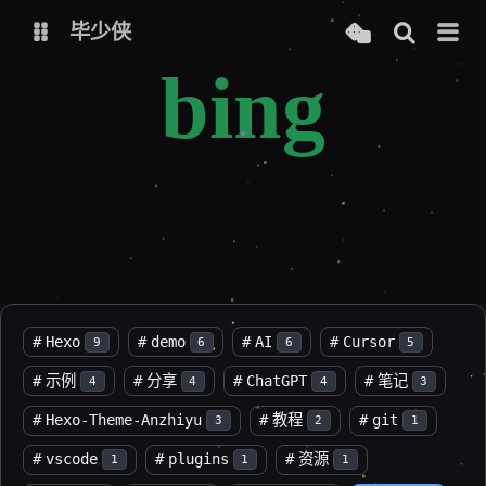
毕少侠
bing
个人主页
个人导航
博客-Hugo
博客-Hexo
在线工具
免费图床-Picx
ChatGPT
AutoChatGPT
Bing-图像创建者
Stable Diffusion Online
#
Hexo
#
demo
#
AI
#
Cursor
9
6
6
5
文心一言
文心一格
#
示例
#
分享
#
ChatGPT
#
笔记
4
4
4
3
讯飞星火
#
Hexo-Theme-Anzhiyu
#
教程
#
git
3
2
1
#
vscode
#
plugins
#
资源
1
1
1