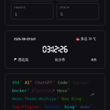
repost
share
1
5
2026-08-09 SUN
多云
30
℃
03:12:27
西北风
长沙市
A M
1
6
4
1
5
404
AI
ChatGPT
Code
Cursor
1
1
9
Docker
Electron
Hexo
3
1
Hexo-Theme-Anzhiyu
New Bing
1
1
1
6
Tag-Plugins
Twikoo
bing
demo