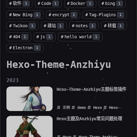
#
软件
#
Code
#
Docker
#
bing
1
1
1
1
#
New Bing
#
encrypt
#
Tag-Plugins
1
1
1
#
Twikoo
#
建站
#
notes
#
转载
1
1
1
1
#
404
#
js
#
hello world
1
1
1
#
Electron
1
Hexo-Theme-Anzhiyu
2023
Hexo-Theme-Anzhiyu主题标签插件
示例
demo
Hexo
Hexo-
Theme-Anzhiyu
转载
Hexo主题及Anzhiyu常见问题处理
2023-06-08
Hexo
Hexo-Theme-Anzhiyu