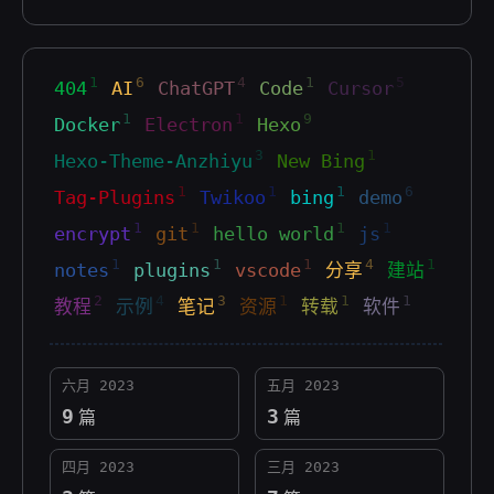
1
6
4
1
5
404
AI
ChatGPT
Code
Cursor
1
1
9
Docker
Electron
Hexo
3
1
Hexo-Theme-Anzhiyu
New Bing
1
1
1
6
Tag-Plugins
Twikoo
bing
demo
1
1
1
1
encrypt
git
hello world
js
1
1
1
4
1
notes
plugins
vscode
分享
建站
2
4
3
1
1
1
教程
示例
笔记
资源
转载
软件
六月 2023
五月 2023
9
3
篇
篇
四月 2023
三月 2023