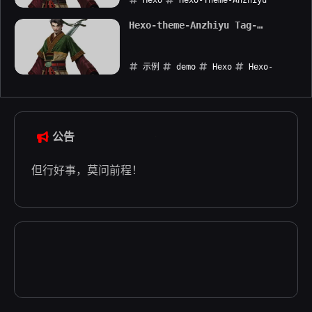
2023-06-06
Hexo-theme-Anzhiyu Tag-
Plugins Demo
示例
demo
Hexo
Hexo-
Theme-Anzhiyu
Tag-Plugins
2023-05-30
公告
但行好事，莫问前程！