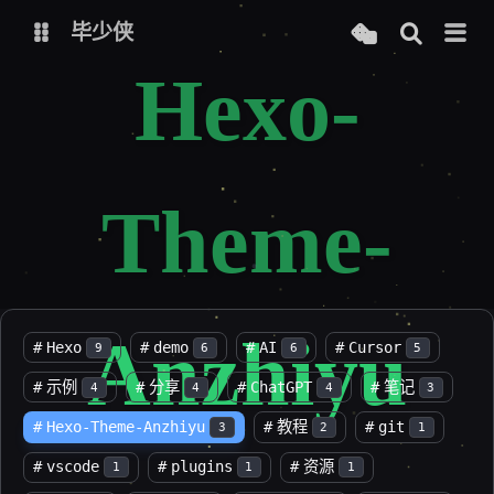
毕少侠
Hexo-
个人主页
个人导航
博客-Hugo
博客-Hexo
Theme-
在线工具
免费图床-Picx
ChatGPT
AutoChatGPT
Bing-图像创建者
Stable Diffusion Online
Anzhiyu
#
Hexo
#
demo
#
AI
#
Cursor
9
6
6
5
文心一言
文心一格
#
示例
#
分享
#
ChatGPT
#
笔记
4
4
4
3
讯飞星火
#
Hexo-Theme-Anzhiyu
#
教程
#
git
3
2
1
#
vscode
#
plugins
#
资源
1
1
1