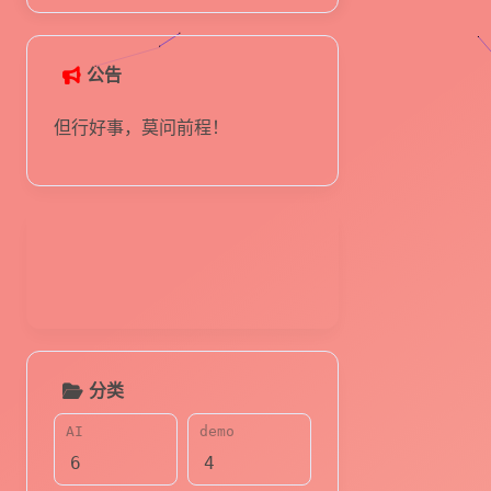
公告
但行好事，莫问前程！
分类
AI
demo
6
4