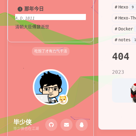
关于本站
shift P
#
Hexo
9
那年今日
原版/本站右键菜单
shift I
#
Hexo-Th
A.D.1811
A.D.1827
清朝大臣
傅鼐
逝世
前英国首相
乔治·坎宁
逝世
#
Docker
#
notes
吃饱了才有力气干活
404
2023
毕少侠
毕少侠也在江湖