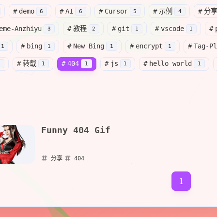
#
demo
#
AI
#
Cursor
#
示例
#
分
6
6
5
4
eme-Anzhiyu
#
教程
#
git
#
vscode
#
A.D.1866
A.D.1883
3
2
1
1
中国金石学家
罗振玉
出生
日本陆军军人
土肥原贤
#
bing
#
New Bing
#
encrypt
#
Tag-Pl
1
1
1
1
#
转载
#
404
#
js
#
hello world
1
1
1
1
1
Funny 404 Gif
分享
404
2023-05-27
1