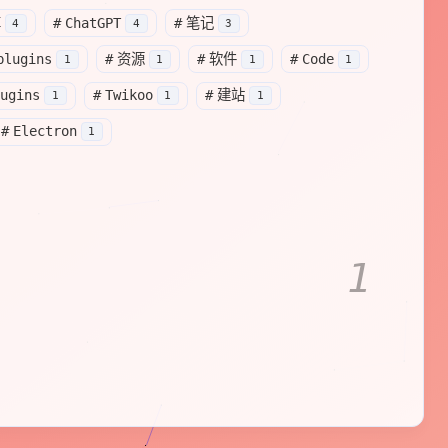
享
#
ChatGPT
#
笔记
4
4
3
plugins
#
资源
#
软件
#
Code
A.D.1900
A.D.1901
1
1
1
1
二
出生
俄国全面入侵中国东北，爆发
庚子事
美国物理学家
欧内斯
ugins
#
Twikoo
#
建站
1
1
1
变
#
Electron
1
1