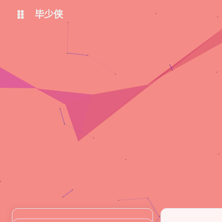
毕少侠
个人主页
个人导航
关闭快捷键功能
shift K
博客-Hugo
博客-Hexo
打开/关闭中控台
shift A
在线工具
免费图床-Picx
播放/暂停音乐
shift M
深色/浅色显示模式
shift D
ChatGPT
AutoChatGPT
站内搜索
shift S
Bing-图像创建者
Stable Diffusion Online
随机访问
shift R
文心一言
文心一格
返回首页
shift H
讯飞星火
友链鱼塘
shift F
友链页面
shift L