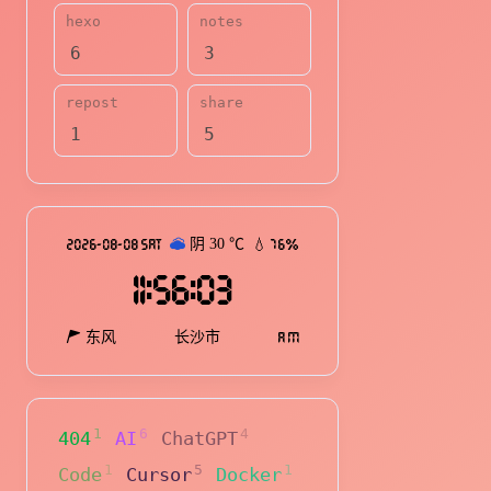
hexo
notes
互动
6
3
最新评论
repost
share
无法获取评论，请确认相关配
1
5
2026-08-08 SAT
阴
30
℃
💧 76%
11:56:05
东风
长沙市
A M
1
6
4
404
AI
ChatGPT
1
5
1
Code
Cursor
Docker