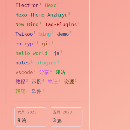
1
9
Electron
Hexo
3
Hexo-Theme-Anzhiyu
1
1
New Bing
Tag-Plugins
1
1
6
Twikoo
bing
demo
1
1
encrypt
git
1
1
hello world
js
1
1
notes
plugins
1
4
1
vscode
分享
建站
2
4
3
1
教程
示例
笔记
资源
1
1
转载
软件
六月 2023
五月 2023
9
3
篇
篇